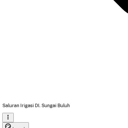
Saluran Irigasi DI. Sungai Buluh
more_vert
palette