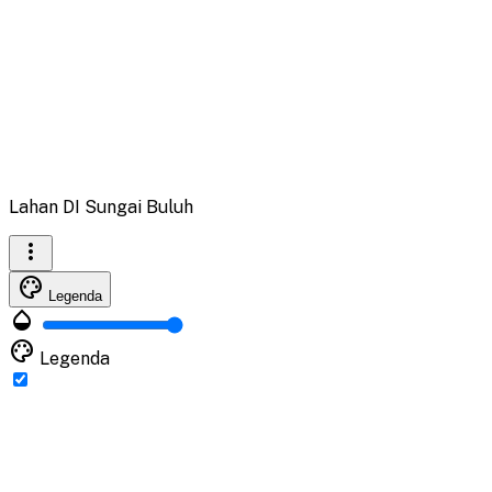
Lahan DI Sungai Buluh
more_vert
palette
Legenda
opacity
palette
Legenda