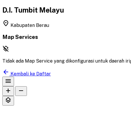
D.I. Tumbit Melayu
location_on
Kabupaten Berau
Map Services
layers_clear
Tidak ada Map Service yang dikonfigurasi untuk daerah iriga
arrow_back
Kembali ke Daftar
menu
add
remove
layers