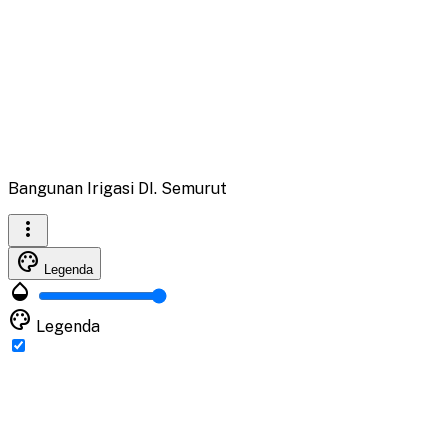
Bangunan Irigasi DI. Semurut
more_vert
palette
Legenda
opacity
palette
Legenda