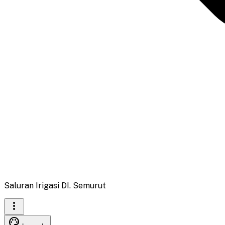
Saluran Irigasi DI. Semurut
more_vert
palette