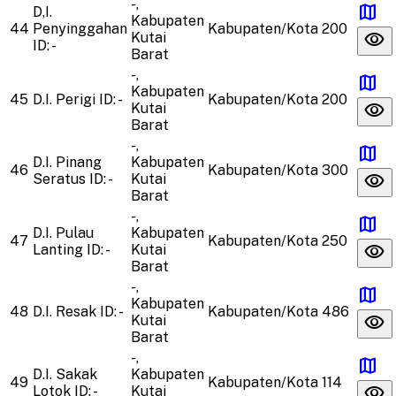
-,
map
D,I.
Kabupaten
44
Penyinggahan
Kabupaten/Kota
200
visibility
Kutai
ID: -
Barat
-,
map
Kabupaten
45
D.I. Perigi
ID: -
Kabupaten/Kota
200
visibility
Kutai
Barat
-,
map
D.I. Pinang
Kabupaten
46
Kabupaten/Kota
300
visibility
Seratus
ID: -
Kutai
Barat
-,
map
D.I. Pulau
Kabupaten
47
Kabupaten/Kota
250
visibility
Lanting
ID: -
Kutai
Barat
-,
map
Kabupaten
48
D.I. Resak
ID: -
Kabupaten/Kota
486
visibility
Kutai
Barat
-,
map
D.I. Sakak
Kabupaten
49
Kabupaten/Kota
114
visibility
Lotok
ID: -
Kutai