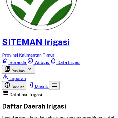
SITEMAN Irigasi
Provinsi Kalimantan Timur
home
explore
water_drop
Beranda
Webgis
Data Irigasi
library_books
keyboard_arrow_down
Publikasi
report_problem
Laporan
help
login
menu
Masuk
Bantuan
storage
Database Irigasi
Daftar Daerah Irigasi
Inventarisasi data daerah irigasi kewenangan Pemerintah