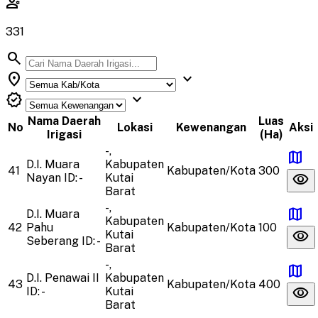
engineering
331
search
location_on
expand_more
verified
expand_more
Nama Daerah
Luas
No
Lokasi
Kewenangan
Aksi
Irigasi
(Ha)
-,
map
D.I. Muara
Kabupaten
41
Kabupaten/Kota
300
visibility
Nayan
ID: -
Kutai
Barat
-,
map
D.I. Muara
Kabupaten
42
Pahu
Kabupaten/Kota
100
visibility
Kutai
Seberang
ID: -
Barat
-,
map
D.I. Penawai II
Kabupaten
43
Kabupaten/Kota
400
visibility
ID: -
Kutai
Barat