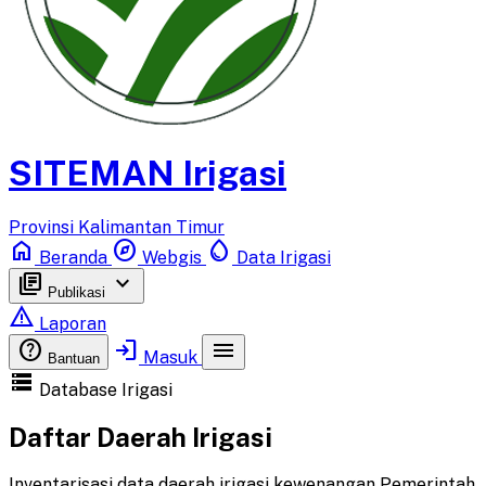
SITEMAN Irigasi
Provinsi Kalimantan Timur
home
explore
water_drop
Beranda
Webgis
Data Irigasi
library_books
keyboard_arrow_down
Publikasi
report_problem
Laporan
help
login
menu
Masuk
Bantuan
storage
Database Irigasi
Daftar Daerah Irigasi
Inventarisasi data daerah irigasi kewenangan Pemerintah