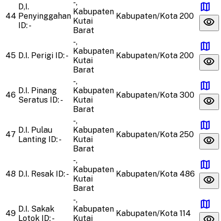
-,
map
D,I.
Kabupaten
44
Penyinggahan
Kabupaten/Kota
200
visibility
Kutai
ID: -
Barat
-,
map
Kabupaten
45
D.I. Perigi
ID: -
Kabupaten/Kota
200
visibility
Kutai
Barat
-,
map
D.I. Pinang
Kabupaten
46
Kabupaten/Kota
300
visibility
Seratus
ID: -
Kutai
Barat
-,
map
D.I. Pulau
Kabupaten
47
Kabupaten/Kota
250
visibility
Lanting
ID: -
Kutai
Barat
-,
map
Kabupaten
48
D.I. Resak
ID: -
Kabupaten/Kota
486
visibility
Kutai
Barat
-,
map
D.I. Sakak
Kabupaten
49
Kabupaten/Kota
114
visibility
Lotok
ID: -
Kutai