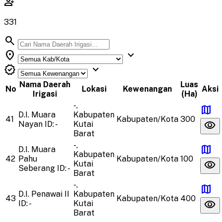
engineering
331
search
location_on
expand_more
verified
expand_more
Nama Daerah
Luas
No
Lokasi
Kewenangan
Aksi
Irigasi
(Ha)
-,
map
D.I. Muara
Kabupaten
41
Kabupaten/Kota
300
visibility
Nayan
ID: -
Kutai
Barat
-,
map
D.I. Muara
Kabupaten
42
Pahu
Kabupaten/Kota
100
visibility
Kutai
Seberang
ID: -
Barat
-,
map
D.I. Penawai II
Kabupaten
43
Kabupaten/Kota
400
visibility
ID: -
Kutai
Barat