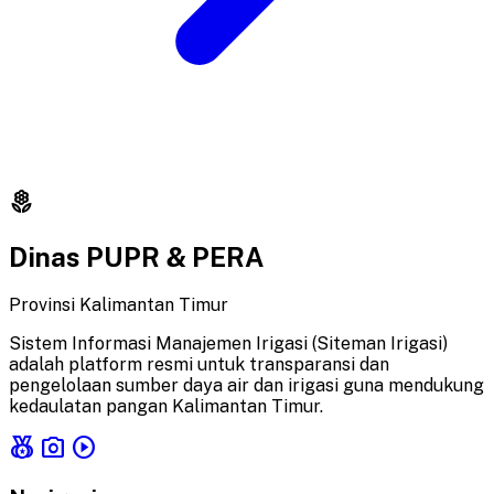
local_florist
Dinas PUPR & PERA
Provinsi Kalimantan Timur
Sistem Informasi Manajemen Irigasi (Siteman Irigasi)
adalah platform resmi untuk transparansi dan
pengelolaan sumber daya air dan irigasi guna mendukung
kedaulatan pangan Kalimantan Timur.
social_leaderboard
photo_camera
play_circle