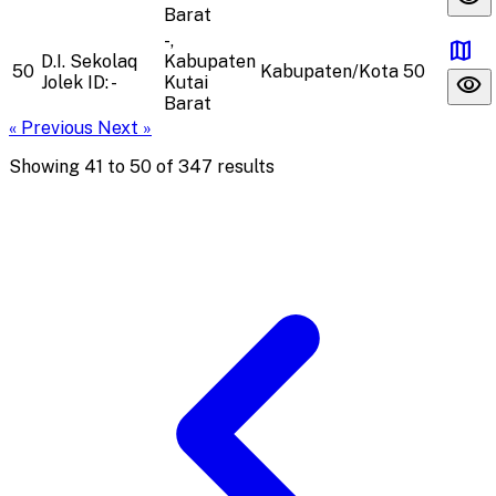
Barat
-,
map
D.I. Sekolaq
Kabupaten
50
Kabupaten/Kota
50
visibility
Jolek
ID: -
Kutai
Barat
« Previous
Next »
Showing
41
to
50
of
347
results