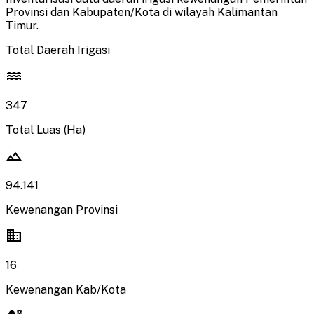
Provinsi dan Kabupaten/Kota di wilayah Kalimantan
Timur.
Total Daerah Irigasi
water
347
Total Luas (Ha)
landscape
94.141
Kewenangan Provinsi
domain
16
Kewenangan Kab/Kota