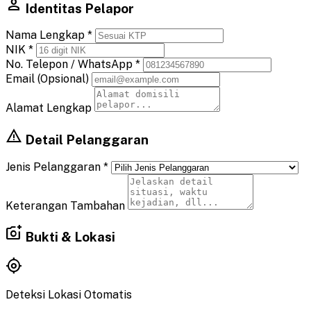
person
Identitas Pelapor
Nama Lengkap *
NIK *
No. Telepon / WhatsApp *
Email (Opsional)
Alamat Lengkap
warning
Detail Pelanggaran
Jenis Pelanggaran *
Keterangan Tambahan
add_a_photo
Bukti & Lokasi
my_location
Deteksi Lokasi Otomatis