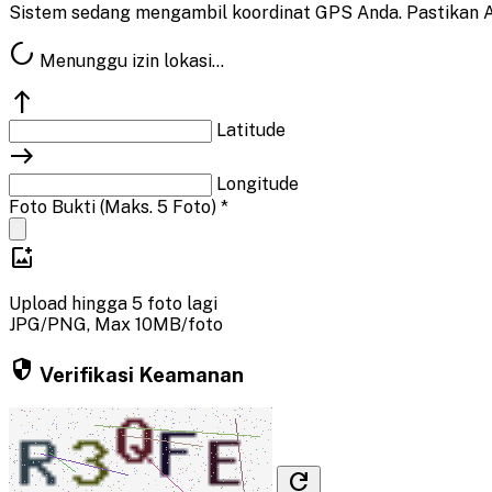
Sistem sedang mengambil koordinat GPS Anda. Pastikan An
progress_activity
Menunggu izin lokasi...
north
Latitude
east
Longitude
Foto Bukti (Maks. 5 Foto) *
add_photo_alternate
Upload hingga 5 foto lagi
JPG/PNG, Max 10MB/foto
security
Verifikasi Keamanan
refresh