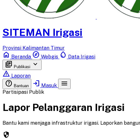
SITEMAN Irigasi
Provinsi Kalimantan Timur
home
explore
water_drop
Beranda
Webgis
Data Irigasi
library_books
keyboard_arrow_down
Publikasi
report_problem
Laporan
help
login
menu
Masuk
Bantuan
Partisipasi Publik
Lapor
Pelanggaran
Irigasi
Bantu kami menjaga infrastruktur irigasi. Laporkan bangun
security