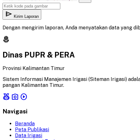
send
Kirim Laporan
Dengan mengirim laporan, Anda menyatakan data yang dib
local_florist
Dinas PUPR & PERA
Provinsi Kalimantan Timur
Sistem Informasi Manajemen Irigasi (Siteman Irigasi) ada
pangan Kalimantan Timur.
social_leaderboard
photo_camera
play_circle
Navigasi
Beranda
Peta Publikasi
Data Irigasi