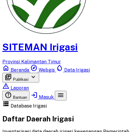
SITEMAN Irigasi
Provinsi Kalimantan Timur
home
explore
water_drop
Beranda
Webgis
Data Irigasi
library_books
keyboard_arrow_down
Publikasi
report_problem
Laporan
help
login
menu
Masuk
Bantuan
storage
Database Irigasi
Daftar Daerah Irigasi
Inventarisasi data daerah irigasi kewenangan Pemerintah