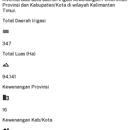
Provinsi dan Kabupaten/Kota di wilayah Kalimantan
Timur.
Total Daerah Irigasi
water
347
Total Luas (Ha)
landscape
94.141
Kewenangan Provinsi
domain
16
Kewenangan Kab/Kota