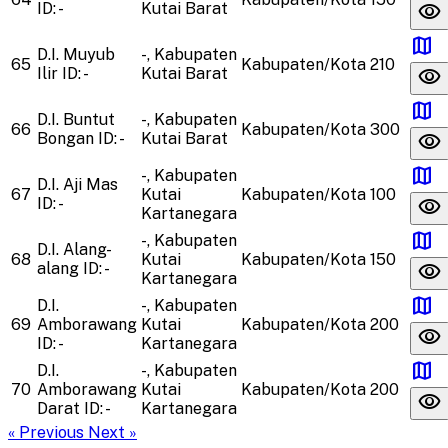
visibility
ID: -
Kutai Barat
map
D.I. Muyub
-, Kabupaten
65
Kabupaten/Kota
210
visibility
Ilir
ID: -
Kutai Barat
map
D.I. Buntut
-, Kabupaten
66
Kabupaten/Kota
300
visibility
Bongan
ID: -
Kutai Barat
map
-, Kabupaten
D.I. Aji Mas
67
Kutai
Kabupaten/Kota
100
visibility
ID: -
Kartanegara
map
-, Kabupaten
D.I. Alang-
68
Kutai
Kabupaten/Kota
150
visibility
alang
ID: -
Kartanegara
map
D.I.
-, Kabupaten
69
Amborawang
Kutai
Kabupaten/Kota
200
visibility
ID: -
Kartanegara
map
D.I.
-, Kabupaten
70
Amborawang
Kutai
Kabupaten/Kota
200
visibility
Darat
ID: -
Kartanegara
« Previous
Next »