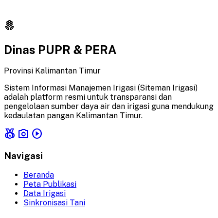
local_florist
Dinas PUPR & PERA
Provinsi Kalimantan Timur
Sistem Informasi Manajemen Irigasi (Siteman Irigasi)
adalah platform resmi untuk transparansi dan
pengelolaan sumber daya air dan irigasi guna mendukung
kedaulatan pangan Kalimantan Timur.
social_leaderboard
photo_camera
play_circle
Navigasi
Beranda
Peta Publikasi
Data Irigasi
Sinkronisasi Tani