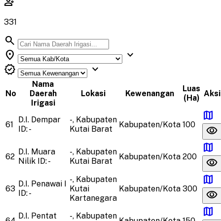
engineering
331
search
location_on
expand_more
verified
expand_more
Nama
Luas
No
Daerah
Lokasi
Kewenangan
Aksi
(Ha)
Irigasi
map
D.I. Dempar
-, Kabupaten
61
Kabupaten/Kota
100
visibility
ID: -
Kutai Barat
map
D.I. Muara
-, Kabupaten
62
Kabupaten/Kota
200
visibility
Nilik
ID: -
Kutai Barat
map
-, Kabupaten
D.I. Penawai I
63
Kutai
Kabupaten/Kota
300
visibility
ID: -
Kartanegara
map
D.I. Pentat
-, Kabupaten
64
Kabupaten/Kota
150