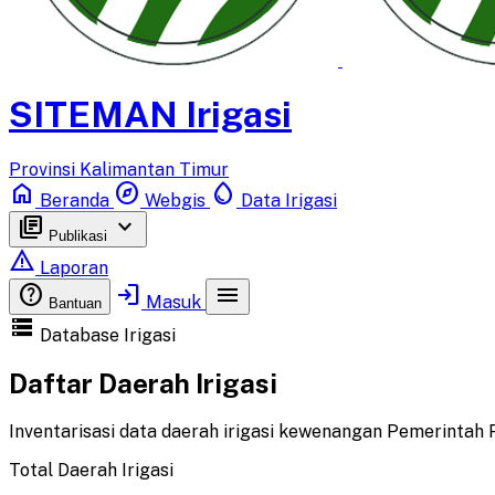
SITEMAN Irigasi
Provinsi Kalimantan Timur
home
explore
water_drop
Beranda
Webgis
Data Irigasi
library_books
keyboard_arrow_down
Publikasi
report_problem
Laporan
help
login
menu
Masuk
Bantuan
storage
Database Irigasi
Daftar Daerah Irigasi
Inventarisasi data daerah irigasi kewenangan Pemerintah 
Total Daerah Irigasi