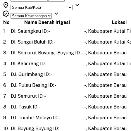
location_on
expand_more
verified
expand_more
No
Nama Daerah Irigasi
Lokasi
1
DI. Selangkau
ID: -
-, Kabupaten Kutai T
2
DI. Sungai Buluh
ID: -
-, Kabupaten Kutai K
3
DI. Semurut Buyung - Buyung
ID: -
-, Kabupaten Berau
4
DI. Kaliorang
ID: -
-, Kabupaten Kutai T
5
D.I. Gurimbang
ID: -
-, Kabupaten Berau
6
D.I. Pulau Besing
ID: -
-, Kabupaten Berau
7
D.I Semurut
ID: -
-, Kabupaten Berau
8
D.I. Tasuk
ID: -
-, Kabupaten Berau
9
D.I. Tumbit Melayu
ID: -
-, Kabupaten Berau
10
DI. Buyung Buyung
ID: -
-, Kabupaten Berau