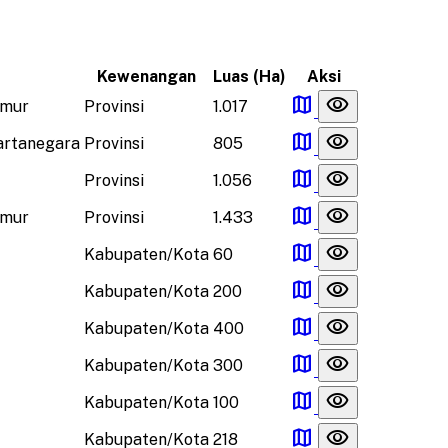
Kewenangan
Luas (Ha)
Aksi
map
visibility
imur
Provinsi
1.017
map
visibility
artanegara
Provinsi
805
map
visibility
Provinsi
1.056
map
visibility
imur
Provinsi
1.433
map
visibility
Kabupaten/Kota
60
map
visibility
Kabupaten/Kota
200
map
visibility
Kabupaten/Kota
400
map
visibility
Kabupaten/Kota
300
map
visibility
Kabupaten/Kota
100
map
visibility
Kabupaten/Kota
218