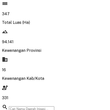
water
347
Total Luas (Ha)
landscape
94.141
Kewenangan Provinsi
domain
16
Kewenangan Kab/Kota
engineering
331
search